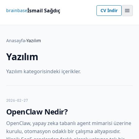
İsmail Sağdıç
brainbase
CV İndir
Anasayfa
›
Yazılım
Yazılım
Yazılım kategorisindeki içerikler.
2026-02-27
OpenClaw Nedir?
OpenClaw, yapay zeka tabanlı agent mimarisi üzerine
kurulu, otomasyon odaklı bir çalışma altyapısıdır.