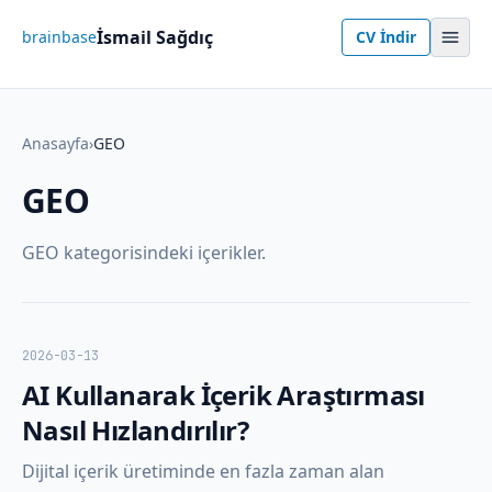
İsmail Sağdıç
brainbase
CV İndir
Anasayfa
›
GEO
GEO
GEO kategorisindeki içerikler.
2026-03-13
AI Kullanarak İçerik Araştırması
Nasıl Hızlandırılır?
Dijital içerik üretiminde en fazla zaman alan