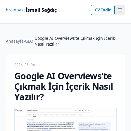
İsmail Sağdıç
brainbase
CV İndir
Google AI Overviews’te Çıkmak İçin İçerik
Anasayfa
›
GEO
›
Nasıl Yazılır?
2026-03-06
Google AI Overviews’te
Çıkmak İçin İçerik Nasıl
Yazılır?