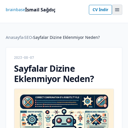
İsmail Sağdıç
brainbase
CV İndir
Anasayfa
›
SEO
›
Sayfalar Dizine Eklenmiyor Neden?
2023-08-07
Sayfalar Dizine
Eklenmiyor Neden?