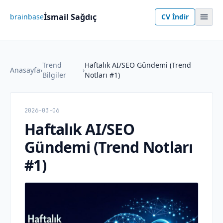
İsmail Sağdıç
brainbase
CV İndir
Trend
Haftalık AI/SEO Gündemi (Trend
Anasayfa
›
›
Bilgiler
Notları #1)
2026-03-06
Haftalık AI/SEO
Gündemi (Trend Notları
#1)